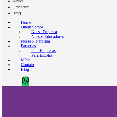
Mídia
Contato
Blog
Home
Quem Somos
Nossa Empresa
Nossos Educadores
Nossa Plataforma
Parcerias
Para Empresas
Para Escolas
Mídia
Contato
Blog