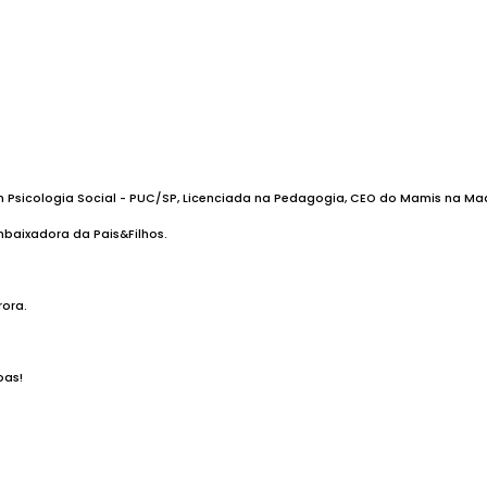
 Psicologia Social - PUC/SP, Licenciada na Pedagogia, CEO do Mamis na Madr
mbaixadora da Pais&Filhos.
ora.
oas!