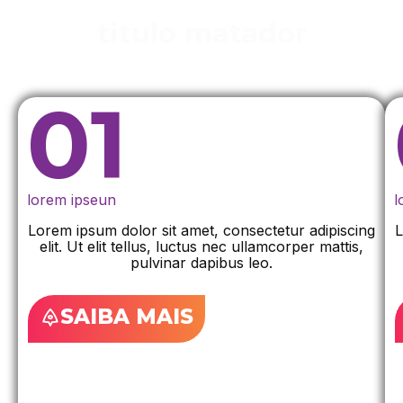
titulo matador
01
lorem ipseun
l
Lorem ipsum dolor sit amet, consectetur adipiscing
L
elit. Ut elit tellus, luctus nec ullamcorper mattis,
pulvinar dapibus leo.
SAIBA MAIS