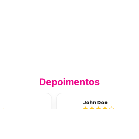
Depoimentos
John Doe





et consectetur.
Lorem ipsum dolor sit amet consectet
are tristique
Consequat lacus risus ornare tristiqu