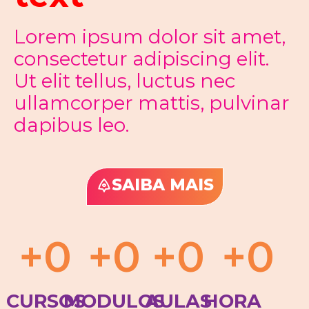
Lorem ipsum dolor sit amet,
consectetur adipiscing elit.
Ut elit tellus, luctus nec
ullamcorper mattis, pulvinar
dapibus leo.
SAIBA MAIS
+
0
+
0
+
0
+
0
CURSOS
MODULOS
AULAS
HORA