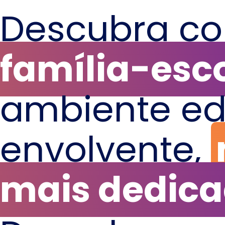
Descubra c
família-esc
ambiente ed
envolvente,
mais dedic