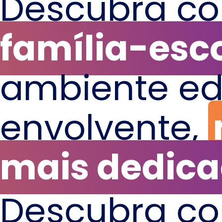
Descubra c
família-esco
ambiente ed
envolvente,
mais dedica
Descubra c