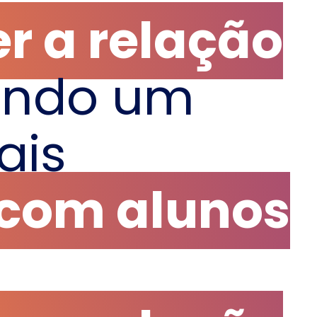
er a relação
endo um
ais
 com alunos