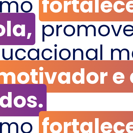
omo
fortalec
la,
promove
ucacional m
motivador e
dos.
omo
fortalec