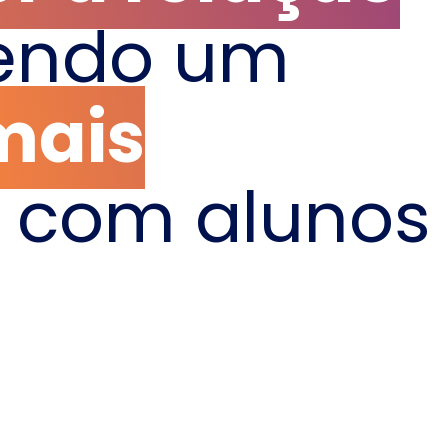
endo um
mais
 com alunos