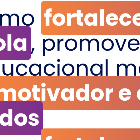
omo
fortalec
ola
, promov
ucacional m
motivador e
ados