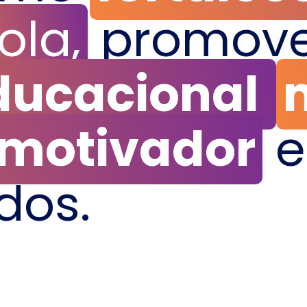
ola,
promov
ducacional
 motivador
e
dos.