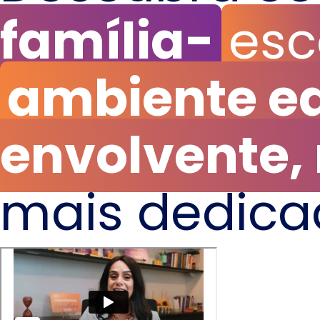
família-
esc
ambiente e
envolvente,
mais dedica