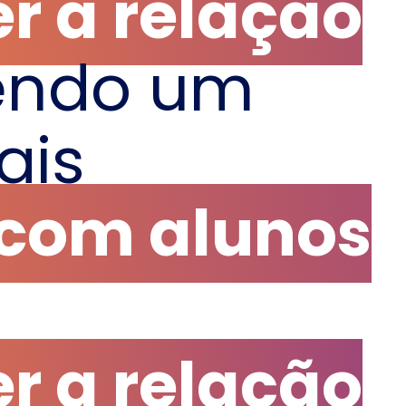
er a relação
ndo um
ais
 com alunos
er a relação